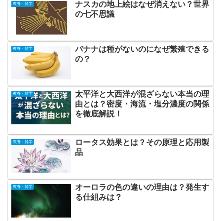
ナスカの地上絵はなぜ消えない？世界
教養・雑学
の七不思議
バナナは種がないのになぜ繁殖できる
教養・雑学
の？
太平洋と大西洋が混ざらない本当の理
教養・雑学
由とは？密度・海流・塩分濃度の関係
を徹底解説！
ロータス効果とは？その原理と応用製
教養・雑学
品
オーロラの色の違いの理由は？発生す
教養・雑学
る仕組みは？