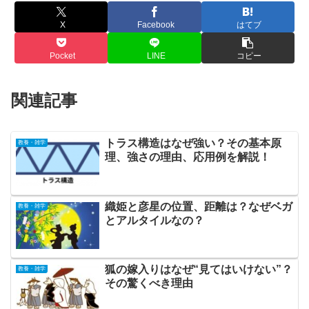
X
Facebook
はてブ
Pocket
LINE
コピー
関連記事
トラス構造はなぜ強い？その基本原
教養・雑学
理、強さの理由、応用例を解説！
織姫と彦星の位置、距離は？なぜベガ
教養・雑学
とアルタイルなの？
狐の嫁入りはなぜ“見てはいけない”？
教養・雑学
その驚くべき理由