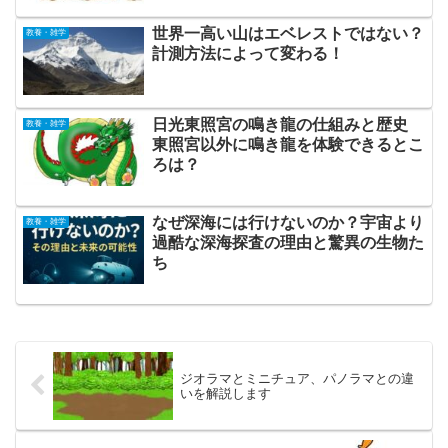
世界一高い山はエベレストではない？
教養・雑学
計測方法によって変わる！
日光東照宮の鳴き龍の仕組みと歴史
教養・雑学
東照宮以外に鳴き龍を体験できるとこ
ろは？
なぜ深海には行けないのか？宇宙より
教養・雑学
過酷な深海探査の理由と驚異の生物た
ち
ジオラマとミニチュア、パノラマとの違
いを解説します