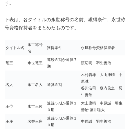
す。
下表は、各タイトルの永世称号の名前、獲得条件、永世称
号資格保持者をまとめたものです。
永世称号
タイトル名
獲得条件
永世称号資格保持者
名
連続５期か通算７
竜王
永世竜王
渡辺明 羽生善治
期
木村義雄 大山康晴 中
原誠
名人
永世名人
通算５期
谷川浩司 森内俊之 羽
生善治
連続５期か通算１
大山康晴 中原誠 羽生
王位
永世王位
０期
善治 藤井聡太
連続５期か通算１
王座
名誉王座
中原誠 羽生善治
０期