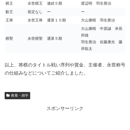
棋王
永世棋王
連続５期
渡辺明 羽生善治
叡王
規定なし
ー
ー
王将
永世王将
通算１０期
大山康晴 羽生善治
大山康晴 中原誠 米長
邦雄
棋聖
永世棋聖
通算５期
羽生善治 佐藤康光 藤
井聡太
以上、将棋のタイトル戦い序列や賞金、主催者、永世称号
の仕組みなどについてご紹介しました。
教養・雑学
スポンサーリンク