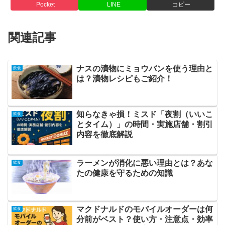
Pocket
LINE
コピー
関連記事
ナスの漬物にミョウバンを使う理由と
飲食
は？漬物レシピもご紹介！
知らなきゃ損！ミスド「夜割（いいこ
飲食
とタイム）」の時間・実施店舗・割引
内容を徹底解説
ラーメンが消化に悪い理由とは？あな
飲食
たの健康を守るための知識
マクドナルドのモバイルオーダーは何
飲食
分前がベスト？使い方・注意点・効率