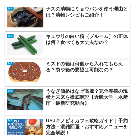
ナスの漬物にミョウバンを使う理由と
飲食
は？漬物レシピもご紹介！
キュウリの白い粉（ブルーム）の正体
飲食
は何？食べても大丈夫なの？
ミスドの箱は何個から入れてもらえ
飲食
る？袋や箱の要望は可能なの？
うなぎ価格はなぜ高騰？完全養殖の現
飲食
状と未来を徹底解説【近畿大学・水産
庁・最新研究動向】
USJキノピオカフェ攻略ガイド｜予約
飲食
方法・混雑回避・おすすめメニューを
完全解説！