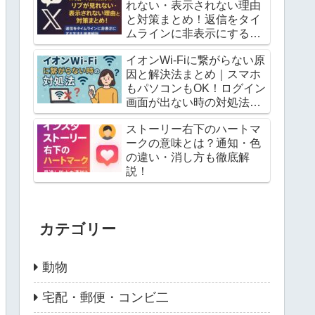
れない・表示されない理由
と対策まとめ！返信をタイ
ムラインに非表示にする方
法も徹底解説
イオンWi-Fiに繋がらない原
因と解決法まとめ｜スマホ
もパソコンもOK！ログイン
画面が出ない時の対処法と
は？
ストーリー右下のハートマ
ークの意味とは？通知・色
の違い・消し方も徹底解
説！
カテゴリー
動物
宅配・郵便・コンビ二