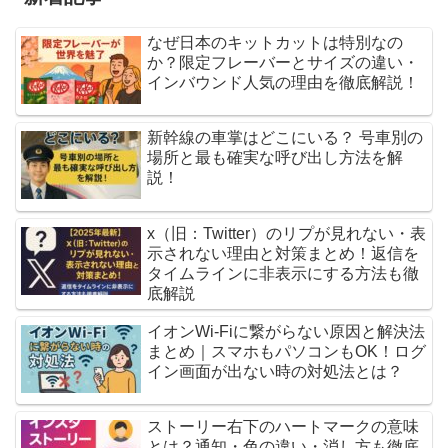
なぜ日本のキットカットは特別なの
か？限定フレーバーとサイズの違い・
インバウンド人気の理由を徹底解説！
新幹線の車掌はどこにいる？ 号車別の
場所と最も確実な呼び出し方法を解
説！
x（旧：Twitter）のリプが見れない・表
示されない理由と対策まとめ！返信を
タイムラインに非表示にする方法も徹
底解説
イオンWi-Fiに繋がらない原因と解決法
まとめ｜スマホもパソコンもOK！ログ
イン画面が出ない時の対処法とは？
ストーリー右下のハートマークの意味
とは？通知・色の違い・消し方も徹底