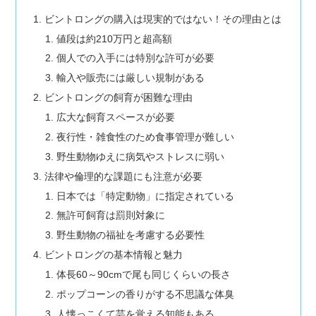
ビントロングの購入は現実的ではない！その理由とは
値段は約210万円と超高額
個人での入手には特別な許可が必要
輸入や販売には厳しい規制がある
ビントロングの飼育が困難な理由
広大な飼育スペースが必要
夜行性・雑食性のため食事管理が難しい
野生動物ゆえに病気やストレスに弱い
法律や倫理的な課題にも注意が必要
日本では「特定動物」に指定されている
無許可飼育は罰則対象に
野生動物の福祉を考慮する必要性
ビントロングの基本情報と魅力
体長60～90cmで尾も同じくらいの長さ
ポップコーンの香りがする不思議な体臭
人懐っこくて芸を覚える知能もある