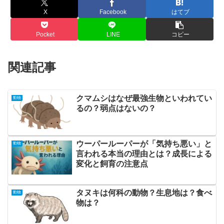
X
Facebook
はてブ
Pocket
LINE
コピー
関連記事
クマムシはなぜ最強生物といわれてい
動物
るの？弱点はないの？
ウーパールーパーが「気持ち悪い」と
動物
言われる本当の理由とは？成長による
変化と飼育の注意点
タヌキは何科の動物？生息地は？食べ
動物
物は？