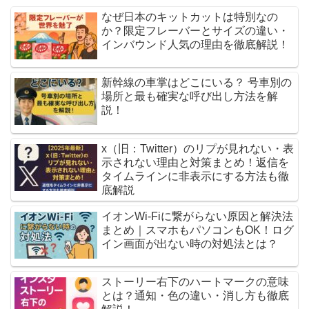
なぜ日本のキットカットは特別なの
か？限定フレーバーとサイズの違い・
インバウンド人気の理由を徹底解説！
新幹線の車掌はどこにいる？ 号車別の
場所と最も確実な呼び出し方法を解
説！
x（旧：Twitter）のリプが見れない・表
示されない理由と対策まとめ！返信を
タイムラインに非表示にする方法も徹
底解説
イオンWi-Fiに繋がらない原因と解決法
まとめ｜スマホもパソコンもOK！ログ
イン画面が出ない時の対処法とは？
ストーリー右下のハートマークの意味
とは？通知・色の違い・消し方も徹底